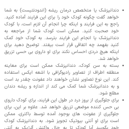
دندانپزشک یا متخصص درمان ریشه (اندودنتیست) به شما
خواهد گفت چگونه کودک خود را برای این فرایند آماده کنید.
راجع به این فرایند و اینکه چرا انجام آن لازم است، با کودک
خود صحبت کنید. ممکن است کودک شما از مراجعه به
دندانپزشک یا انجام این فرایند بترسد. به کودک خود کمک
کنید بفهمد چه اتفاقی قرار است بیفتد. توضیح دهید برای
اینکه هیچ دردی احساس نکند برای او داروی بی حسی تزریق
خواهد شد.
بسته به سن کودک، دندانپزشک ممکن است برای معاینه
منطقه اطراف از تصاویر رادیوگرافی با اشعه ایکس استفاده
کند. این نوع تصاویر نشان خواهند داد عفونت چقدر بد است
و به دندانپزشک شما کمک می کند از اندازه و ریشه دندان
مطلع شود.
برای جلوگیری از بروز درد در طول این فرایند، برای کودک داروی
بی حس کننده موضعی تزریق خواهد شد. علاوه بر این، برای
جلوگیری از عفونت های بوجود آمده توسط باکتری، ممکن
است برای او آنتی بیوتیک تجویز شود. به دندانپزشک کودک
خود بگویید آیا کودک تا به حال واکنش آلرژیک به آنتی