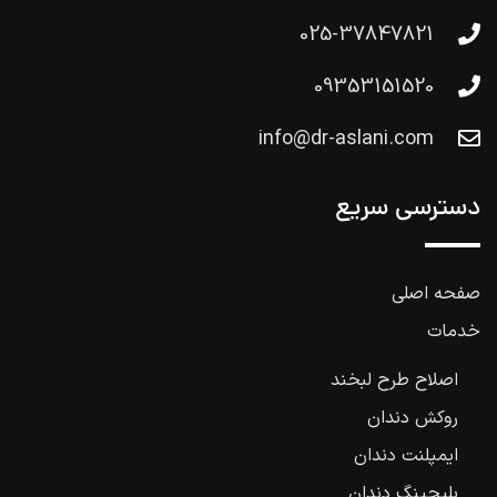
025-37847821
09353151520
info@dr-aslani.com
دسترسی سریع
صفحه اصلی
خدمات
اصلاح طرح لبخند
روکش دندان
ایمپلنت دندان
بلیچینگ دندان