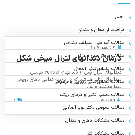
اخبار
مراقبت از دهان و دندان
مقالات آموزشی ایمپلنت دندانی
6 ژانویه, 2017
مقالات پروتز های دندانی
درمان دندانهای لترال میخی شکل
مقالات دندانپزشکی اطفال
دندانهای لترال پس از دندانهای central دومین
دندانهای ثنایا هستند که در ناحیه قدامی دهان رویش
مقالات دندانپزشکی زیبایی و ترمیمی
پیدا میکنند و به…
مقالات عصب کشی و درمان ریشه
0
amirali
مقالات عمومي دكتر پويا اصلانی
مقالات مشکلات دهان و دندان
مقالات مشکلات لثه