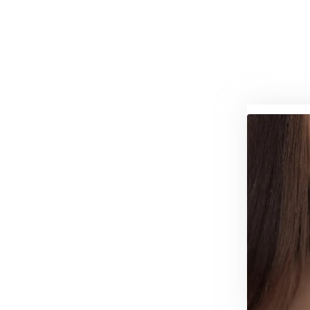
واع،
بیماران
به
0