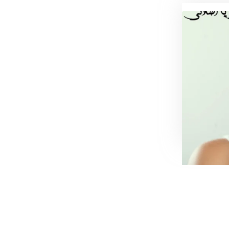
ک
 که هر
نند. از…
0