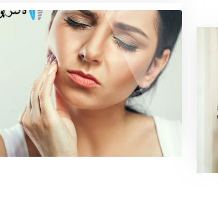
4 دسامبر, 2024
چرا معاینه منظم توسط دندانپزش
مهم است؟
د
دندان‌ها یکی از مهم‌ترین عضوهای بدن انسان هستند
روز نقشی حیاتی در فرآیندهای مختلف زندگی ایفا می‌ک
ه
m.feizipur
0