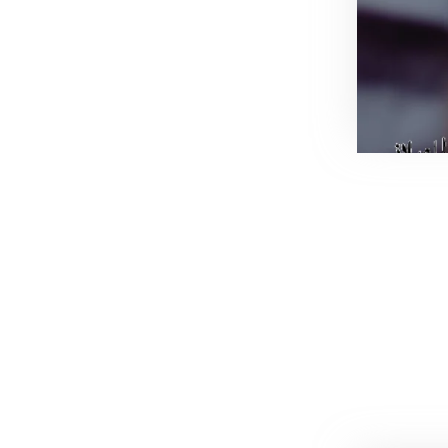
فظ سلامت
0