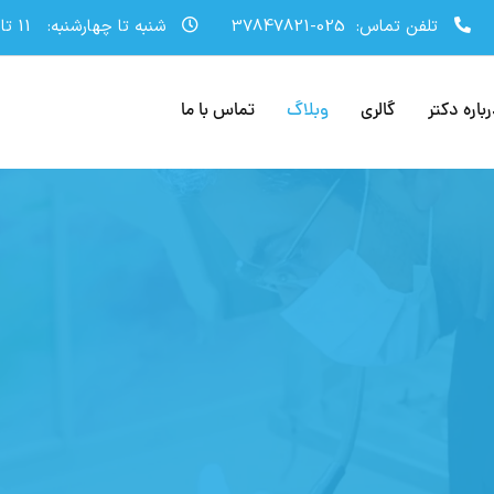
تلفن تماس:
025-37847821
شنبه تا چهارشنبه:
11 تا 19
باره دکتر
گالری
وبلاگ
تماس با ما