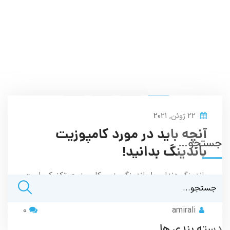
3
2
1
22 ژوئن, 2021
آنچه باید در مورد کامپوزیت
جستجو…
باندینگ بدانید!
باندینگ دندان یا باندینگ رزین کامپوزیت تکنیکی است
که در آن مواد به دندان ها افزوده می شود تا شکل…
0
amirali
دسته بندی ها