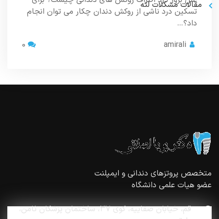
علل بروز درد اطراف روکش های دندانی چیست؟ برای
مقالات مشکلات لثه
تسکین درد ناشی از روکش دندان چکار می توان انجام
داد؟…
0
amirali
متخصص پروتزهای دندانی و ايمپلنت
عضو هيات علمی دانشگاه
قم، خیابان صفاییه، کوی ۳۷، ساختمان پزشكان ثامن،